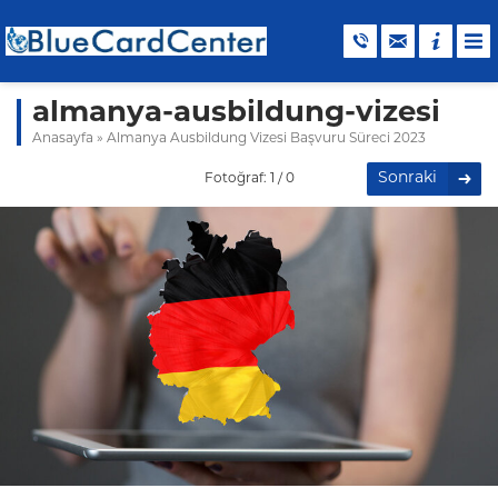
almanya-ausbildung-vizesi
Anasayfa
»
Almanya Ausbildung Vizesi Başvuru Süreci 2023
Sonraki
Fotoğraf: 1 / 0